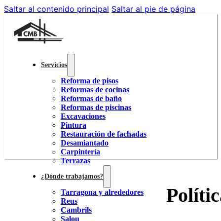
Saltar al contenido principal
Saltar al pie de página
Servicios
Reforma de pisos
Reformas de cocinas
Reformas de baño
Reformas de piscinas
Excavaciones
Pintura
Restauración de fachadas
Desamiantado
Carpintería
Terrazas
¿Dónde trabajamos?
Políti
Tarragona y alrededores
Reus
Cambrils
Salou