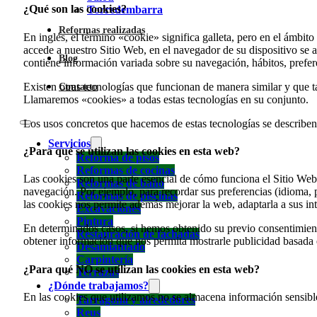
¿Qué son las cookies?
Torredembarra
Reformas realizadas
En inglés, el término «cookie» significa galleta, pero en el ámbi
accede a nuestro Sitio Web, en el navegador de su dispositivo se
Blog
contiene información variada sobre su navegación, hábitos, prefe
Existen otras tecnologías que funcionan de manera similar y que t
Contacto
Llamaremos «cookies» a todas estas tecnologías en su conjunto.
Los usos concretos que hacemos de estas tecnologías se describen
Servicios
¿Para qué se utilizan las cookies en esta web?
Reforma de pisos
Reformas de cocinas
Las cookies son una parte esencial de cómo funciona el Sitio Web. 
Reformas de baño
navegación. Por ejemplo, para recordar sus preferencias (idioma, p
Reformas de piscinas
las cookies nos permite además mejorar la web, adaptarla a sus int
Excavaciones
Pintura
En determinados casos, si hemos obtenido su previo consentimien
Restauración de fachadas
obtener información que nos permita mostrarle publicidad basada e
Desamiantado
Carpintería
¿Para qué NO se utilizan las cookies en esta web?
Terrazas
¿Dónde trabajamos?
En las cookies que utilizamos no se almacena información sensibl
Tarragona y alrededores
Reus